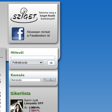
Hírlevél
Keresés
y
,
t
a
Sikerlista
t
s
Barkó Judit
t
Lámpaláz OFF
n
Ár:
1 980 Ft.
,
1 584 Ft.