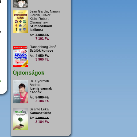
t
.
Jean Gardin, Nanon
Gardin, Oliver
Klein, Robert
Olorenshaw
Szimbólumok
lexikona
e
Ár:
7 990 Ft.
7 191 Ft.
Ranschburg Jenő
Szülők könyve
Ár:
4 950 Ft.
3 960 Ft.
Újdonságok
a
Dr. Gyarmati
Andrea
Igenis vannak
csodák!
Ár:
3 980 Ft.
3 184 Ft.
Szántó Erika
Kamasztükör
Ár:
3 980 Ft.
3 184 Ft.