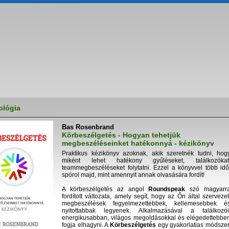
ológia
Bas Rosenbrand
Körbeszélgetés - Hogyan tehetjük
megbeszéléseinket hatékonnyá - kézikönyv
Praktikus kézikönyv azoknak, akik szeretnék tudni, hog
miként lehet hatékony gyűléseket, találkozókat
teammegbeszéléseket folytatni. Ezzel a könyvvel több idő
spórol majd, mint amennyit annak olvasására fordít!
A körbeszélgetés az angol
Roundspeak
szó magyarr
fordított változata, amely segít, hogy az Őn által szervezet
megbeszélések fegyelmezettebbek, kellemesebbek é
nyitottabbak legyenek. Alkalmazásával a találkozói
energikusabban, világos megoldásokkal és elégedettebbe
fogja elhagyni. A
Körbeszélgetés
egy gyakorlatias módszer