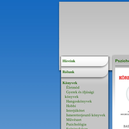
Pszich
Híreink
Rólunk
Könyvek
Életmód
Gyerek és ifjúsági
könyvek
Hangoskönyvek
Hobbi
Interjúkötet
Ismeretterjesztő könyvek
Művészet
Pszichológia
Szépirodalom