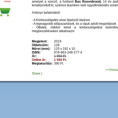
amelyet a szerző, a holland
Bas Rosenbrand,
14 év alat
kristályosított ki, számos teamben való együttműködés során
A könyv tartalmából:
- A Körbeszélgetés elvei lépésről lépésre
- A legnagyobb időpazarlások, és a rájuk adott megoldások
- Ötletek, miként lehet a körbeszélgetést különfél
megbeszéléseken alkalmazni
Megjelent:
2019
Oldalszám:
128
Méret (mm):
125 x 192 x 10
ISBN:
978-963-248-277-4
Ár:
1 950 Ft.
Online ár:
1 560 Ft.
Megtakarítás:
390 Ft.
<<Vissz
Share
|