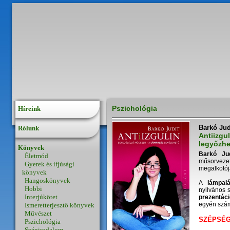
Pszichológia
Híreink
Barkó Jud
Rólunk
Antiizgu
legyőzhe
Könyvek
Barkó Jud
Életmód
műsorveze
Gyerek és ifjúsági
megalkotój
könyvek
Hangoskönyvek
A
lámpalá
Hobbi
nyilvános s
Interjúkötet
prezentáci
egyén számá
Ismeretterjesztő könyvek
Művészet
SZÉPSÉG
Pszichológia
Szépirodalom