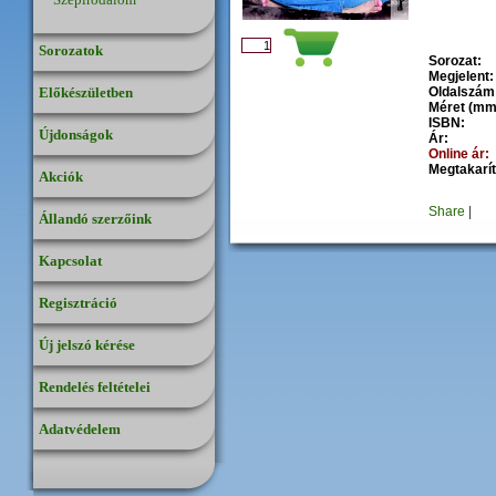
Sorozatok
Sorozat:
Megjelent:
Előkészületben
Oldalszám
Méret (mm
ISBN:
Újdonságok
Ár:
Online ár:
Megtakarít
Akciók
Share
|
Állandó szerzőink
Kapcsolat
Regisztráció
Új jelszó kérése
Rendelés feltételei
Adatvédelem