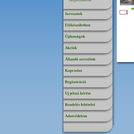
Sorozatok
Előkészületben
Újdonságok
Akciók
Állandó szerzőink
Kapcsolat
Regisztráció
Új jelszó kérése
Rendelés feltételei
Adatvédelem