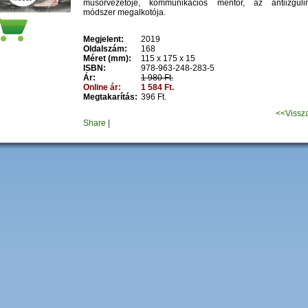
műsorvezetője, kommunikációs mentor, az antiizguli
módszer megalkotója.
Megjelent:
2019
Oldalszám:
168
Méret (mm):
115 x 175 x 15
ISBN:
978-963-248-283-5
Ár:
1 980 Ft.
Online ár:
1 584 Ft.
Megtakarítás:
396 Ft.
<<Vissz
Share
|