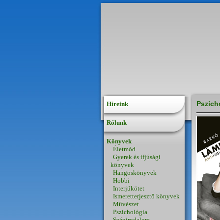
Pszich
Híreink
Rólunk
Könyvek
Életmód
Gyerek és ifjúsági
könyvek
Hangoskönyvek
Hobbi
Interjúkötet
Ismeretterjesztő könyvek
Művészet
Pszichológia
Szépirodalom