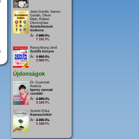
n
Jean Gardin, Nanon
Gardin, Oliver
Klein, Robert
Olorenshaw
Szimbólumok
lexikona
Ár:
7 990 Ft.
7 191 Ft.
Ranschburg Jenő
a
Szülők könyve
Ár:
4 950 Ft.
3 960 Ft.
Újdonságok
Dr. Gyarmati
Andrea
Igenis vannak
csodák!
Ár:
3 980 Ft.
3 184 Ft.
Szántó Erika
Kamasztükör
Ár:
3 980 Ft.
3 184 Ft.