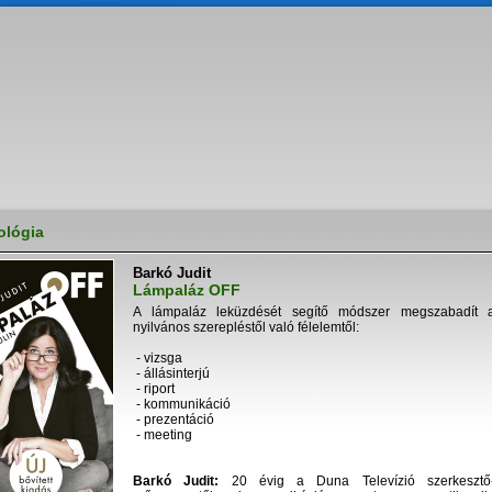
ológia
Barkó Judit
Lámpaláz OFF
A lámpaláz leküzdését segítő módszer megszabadít 
nyilvános szerepléstől való félelemtől:
- vizsga
- állásinterjú
- riport
- kommunikáció
- prezentáció
- meeting
Barkó Judit:
20 évig a Duna Televízió szerkesztő