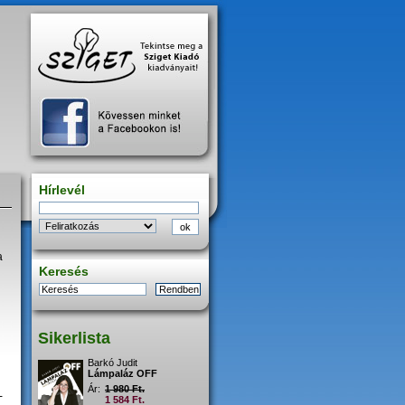
Hírlevél
a
Keresés
Sikerlista
Barkó Judit
Lámpaláz OFF
Ár:
1 980 Ft.
-
1 584 Ft.