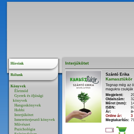
Interjúkötet
Híreink
Szántó Erika
Rólunk
Kamasztükör
Tegnap még az öl
Könyvek
magukra csukják a
Életmód
Megjelent:
2
Gyerek és ifjúsági
Oldalszám:
3
könyvek
Méret (mm):
1
Hangoskönyvek
ISBN:
9
Hobbi
Ár:
3 
Interjúkötet
Online ár:
3 
Ismeretterjesztő könyvek
Megtakarítás:
79
Művészet
Pszichológia
Szépirodalom