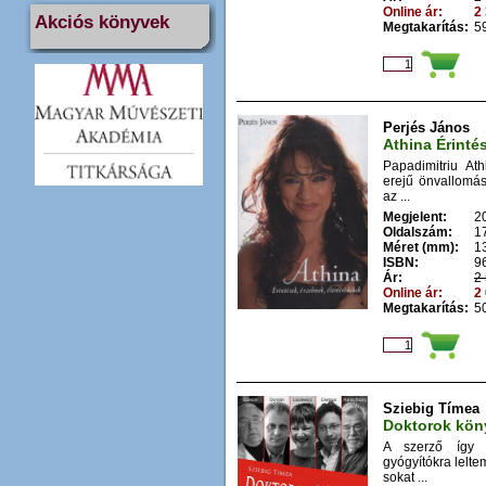
Online ár:
2 
Akciós könyvek
Megtakarítás:
59
Perjés János
Athina Érinté
Papadimitriu A
erejű önvallomás
az ...
Megjelent:
2
Oldalszám:
1
Méret (mm):
1
ISBN:
9
Ár:
2 
Online ár:
2 
Megtakarítás:
50
Sziebig Tímea
Doktorok köny
A szerző így v
gyógyítókra lelte
sokat ...