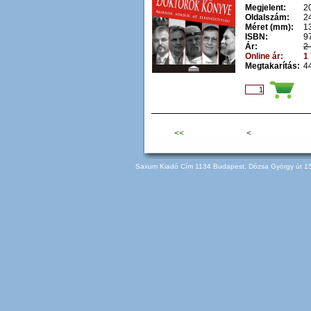
Megjelent:
2
Oldalszám:
2
Méret (mm):
1
ISBN:
9
Ár:
2 
Online ár:
1 
Megtakarítás:
44
<<
<
Saxum Kiadó Cím 1134 Budapest, Dózsa György út 150