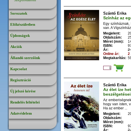
Sorozatok
Szántó Erika
Színház az eg
Egy színháznak, 
Előkészületben
van. A Vígszínhá
Megjelent:
2
Újdonságok
Oldalszám:
2
Méret (mm):
1
ISBN:
9
Akciók
Ár:
2 
Online ár:
2 
Állandó szerzőink
Megtakarítás:
59
Kapcsolat
Regisztráció
Szántó Erika
Az élet íze he
Új jelszó kérése
beszélgetései
Az emberiségnek 
Rendelés feltételei
hogy van isten, v
Ha az ember ...
Adatvédelem
Megjelent:
2
Oldalszám:
Méret (mm):
ISBN:
9
Ár:
2 