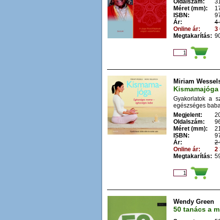
Oldalszám:
3
Méret (mm):
1
ISBN:
9
Ár:
4 
Online ár:
3 
Megtakarítás:
90
Miriam Wessels
Kismamajóga
Gyakorlatok a 
egészséges baba.
Megjelent:
2
Oldalszám:
9
Méret (mm):
2
ISBN:
9
Ár:
2 
Online ár:
2 
Megtakarítás:
59
Wendy Green
50 tanács a m