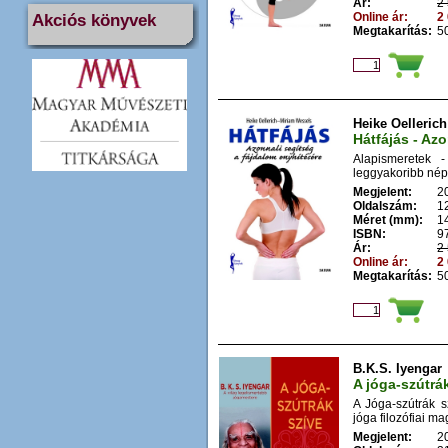
Ár:
2 
Online ár:
2 
Akciós könyvek
Megtakarítás:
50
Heike Oelleric
Hátfájás - Az
Alapismeretek - 
leggyakoribb népb
Megjelent:
2
Oldalszám:
1
Méret (mm):
1
ISBN:
9
Ár:
2 
Online ár:
2 
Megtakarítás:
50
B.K.S. Iyengar
A jóga-szútrá
A Jóga-szútrák s
jóga filozófia
Megjelent:
2