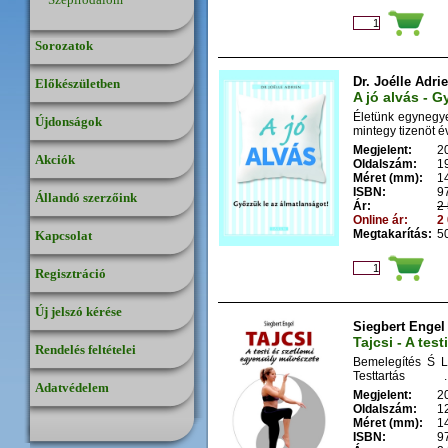
Sorozatok
Dr. Joélle Adri
Előkészületben
A jó alvás - 
Életünk egynegye
Újdonságok
mintegy tizenöt évn
Megjelent:
2
Akciók
Oldalszám:
1
Méret (mm):
1
ISBN:
9
Állandó szerzőink
Ár:
2 
Online ár:
2 
Megtakarítás:
50
Kapcsolat
Regisztráció
Új jelszó kérése
Siegbert Engel
Tajcsi - A te
Rendelés feltételei
Bemelegítés Ś 
Testtartás ..
Adatvédelem
Megjelent:
2
Oldalszám:
1
Méret (mm):
1
ISBN:
9