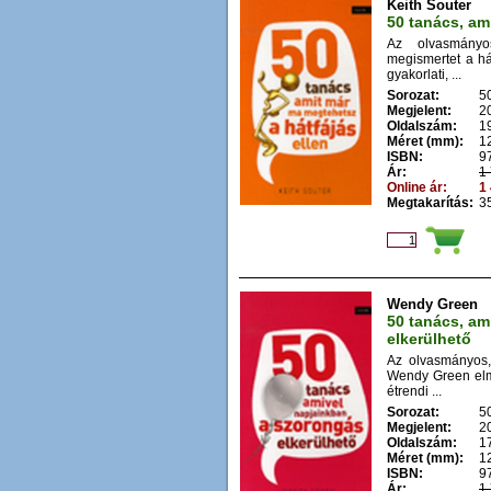
Keith Souter
50 tanács, am
Az olvasmányo
megismertet a há
gyakorlati, ...
Sorozat:
5
Megjelent:
2
Oldalszám:
1
Méret (mm):
1
ISBN:
9
Ár:
1 
Online ár:
1 
Megtakarítás:
35
Wendy Green
50 tanács, am
elkerülhető
Az olvasmányos, 
Wendy Green elma
étrendi ...
Sorozat:
5
Megjelent:
2
Oldalszám:
1
Méret (mm):
1
ISBN:
9
Ár:
1 