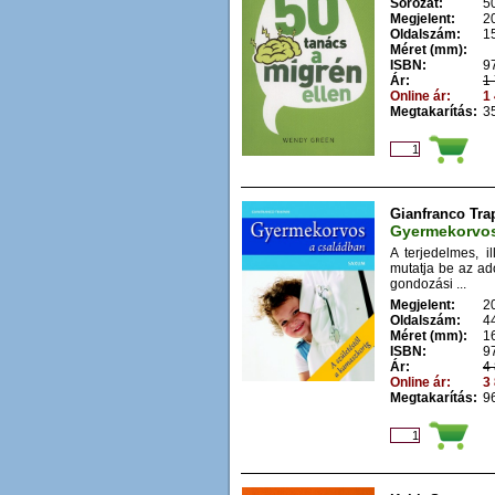
Sorozat:
5
Megjelent:
2
Oldalszám:
1
Méret (mm):
ISBN:
9
Ár:
1 
Online ár:
1 
Megtakarítás:
35
Gianfranco Tra
Gyermekorvos
A terjedelmes, il
mutatja be az ado
gondozási ...
Megjelent:
2
Oldalszám:
4
Méret (mm):
1
ISBN:
9
Ár:
4 
Online ár:
3 
Megtakarítás:
96