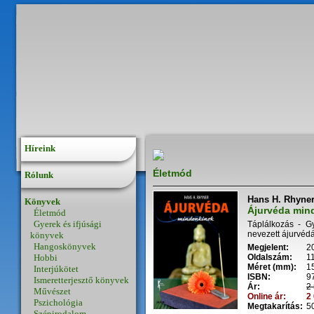
Híreink
Életmód
Rólunk
Hans H. Rhyne
Könyvek
Ájurvéda min
Életmód
Gyerek és ifjúsági
Táplálkozás - G
nevezett ájurvédá
könyvek
Hangoskönyvek
Megjelent:
2
Hobbi
Oldalszám:
1
Méret (mm):
1
Interjúkötet
ISBN:
9
Ismeretterjesztő könyvek
Ár:
2 
Művészet
Online ár:
2 
Pszichológia
Megtakarítás:
50
Szépirodalom